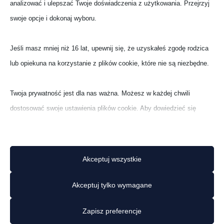
analizować i ulepszać Twoje doświadczenia z użytkowania. Przejrzyj
swoje opcje i dokonaj wyboru.
Jeśli masz mniej niż 16 lat, upewnij się, że uzyskałeś zgodę rodzica
lub opiekuna na korzystanie z plików cookie, które nie są niezbędne.
Twoja prywatność jest dla nas ważna. Możesz w każdej chwili
dostosować swoje ustawienia plików cookie. Aby dowiedzieć się
więcej o tym, jak wykorzystujemy dane, przeczytaj naszą politykę
prywatności. Możesz zmienić swoje preferencje w dowolnym
ZĄBKOWSKA 14
momencie, klikając poniższy przycisk ustawień.
Akceptuj wszystkie
Uwaga, wyłączenie niektórych typów plików cookie może wpływać na
Akceptuj tylko wymagane
Twoje doświadczenia na stronie i usługi, które możemy oferować.
Zapisz preferencje