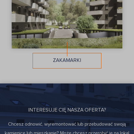
static.userback.io
use.fontawesome.com
www.conveythis.com
www.gstatic.com
ZAKAMARKI
INTERESUJE CIĘ NASZA OFERTA?
Chcesz odnowić, wyremontować lub przebudować swoją
kamienicę lub mieszkanie? Może chcesz przerobić je na lokal